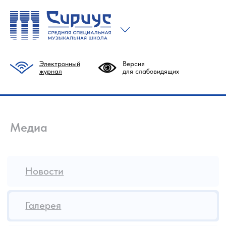
Электронный
Версия
журнал
для слабовидящих
Новости
Медиа
Галерея
СМИ о нас
Социальные сети