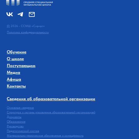
©
2026 • ССМШ «Сириус»
Политика конфиденциальности
Обучение
О школе
Поступающим
Медиа
Афиша
Контакты
Сведения об образовательной организации
Основные сведения
Структура и органы управления образовательной организацией
Документы
Образование
Руководство
Педагогический состав
Материально-техническое обеспечение и оснащённость